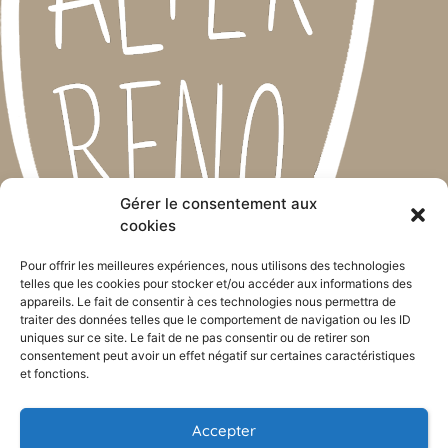
Gérer le consentement aux
cookies
Pour offrir les meilleures expériences, nous utilisons des technologies
telles que les cookies pour stocker et/ou accéder aux informations des
appareils. Le fait de consentir à ces technologies nous permettra de
Broeck, 10
traiter des données telles que le comportement de navigation ou les ID
1547 Biévène (Belgique)
uniques sur ce site. Le fait de ne pas consentir ou de retirer son
consentement peut avoir un effet négatif sur certaines caractéristiques
0493 35 91 43
et fonctions.
laurent@alter-reno.be
Accepter
TVA : BE 0740 567 284