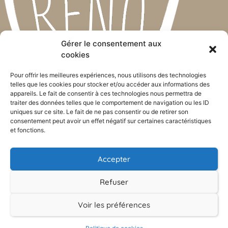
Gérer le consentement aux
cookies
Pour offrir les meilleures expériences, nous utilisons des technologies
telles que les cookies pour stocker et/ou accéder aux informations des
appareils. Le fait de consentir à ces technologies nous permettra de
Broeck, 10
traiter des données telles que le comportement de navigation ou les ID
1547 Biévène (Belgique)
uniques sur ce site. Le fait de ne pas consentir ou de retirer son
consentement peut avoir un effet négatif sur certaines caractéristiques
0493 35 91 43
et fonctions.
laurent@alter-reno.be
Accepter
TVA : BE 0740 567 284
Refuser
Contact
Politique de confidentialité
Voir les préférences
CGV