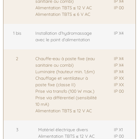
sanitaire ou combi)
IP X4
Alimentation TBTS ≤ 12 V AC
IP 00
Alimentation TBTS ≤ 6 V AC
1 bis
Installation d’hydromassage
IP X4
avec le point d’alimentation
2
Chauffe-eau à poste fixe (eau
IP X4
sanitaire ou combi)
IP X4
Luminaire (hauteur min. 1,6m)
IP X4
Chauffage et ventilateur à
IP XX
poste fixe (classe II)
IP XX
Prise via transfo (100 W max.)
IP 00
Prise via différentiel (sensibilité
10 mA)
Alimentation TBTS ≤ 12 V AC
3
Matériel électrique divers
IP X1
Alimentation TBTS ≤ 12 V AC
IP 00