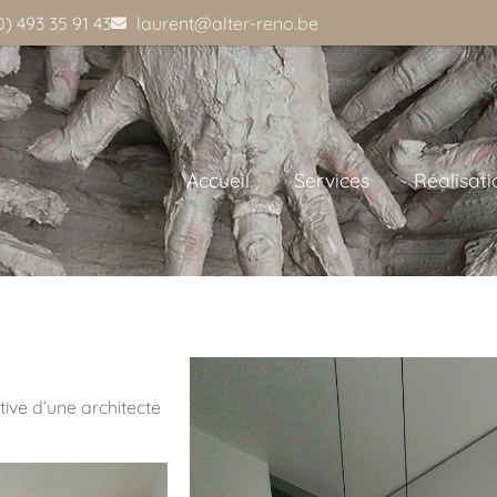
0) 493 35 91 43
laurent@alter-reno.be
Accueil
Services
Réalisati
tive d’une architecte