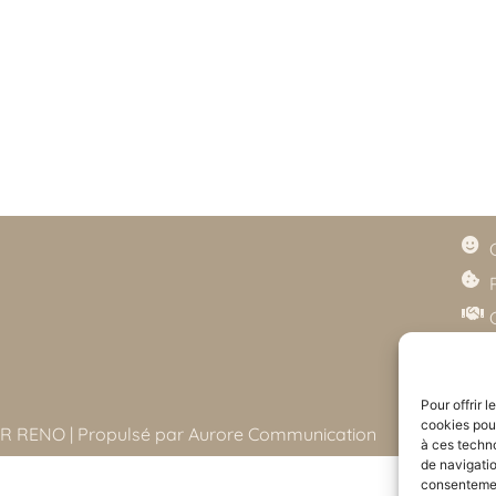
Pour offrir 
cookies pour
R RENO | Propulsé par
Aurore Communication
à ces techn
de navigatio
consentement